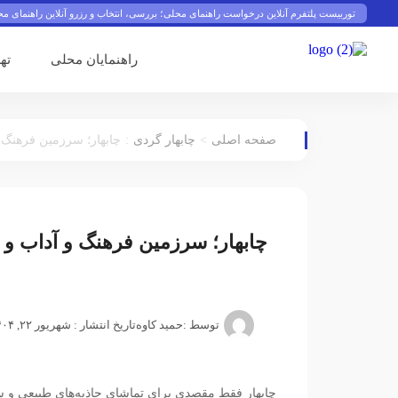
توربیست پلتفرم آنلاین درخواست راهنمای محلی؛ بررسی، انتخاب و رزرو آنلاین راهنمای م
راهنمایان محلی
ته
:
>
صفحه اصلی
چابهار گردی
چابهار؛ سرزمین فرهنگ 
چابهار؛ سرزمین فرهنگ و آداب و
توسط :
حمید کاوه
تاریخ انتشار : شهریور ۲۲, ۱۴۰۴
چابهار فقط مقصدی برای تماشای جاذبه‌های طبیعی و س