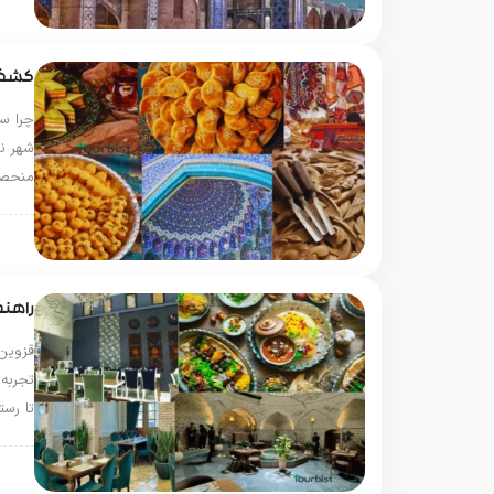
قزو
کشف ط
چرا سو
شهر ن
منحصرب
قزو
راهنم
قزوین
تجربه 
تا رست
قزو