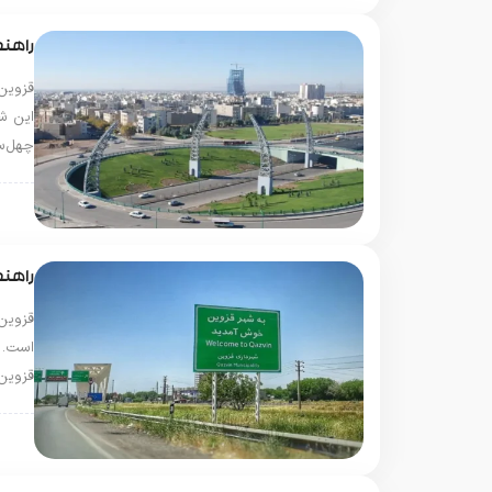
راهنم
قزوین
این ش
چهل‌س
قزو
راهنم
قزوین
است. 
قزوین
قزو