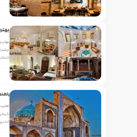
قزو
بهتری
بهترین
چشم‌نو
انتخا
قزو
راهنم
اهمیت
تاریخی
آداب‌