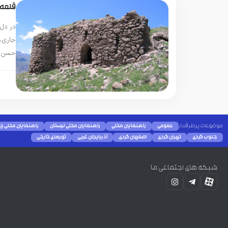
قلعه 
در دل
جاری، 
حسن ص
قزو
موضوعات پرطرفدار
عمومی
راهنمایان محلی
راهنمایان محلی لرستان
راهنمایان محلی چا
جنوب گردی
تهران گردی
اصفهان گردی
آذربایجان غربی
تورهای خارجی
شبکه های اجتماعی ما