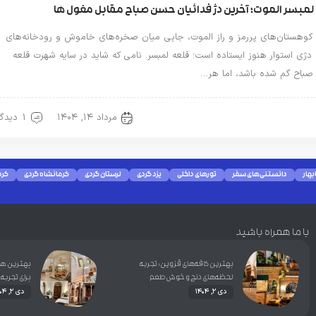
لمبسر الموت؛ آخرین دژ فدائیان حسن صباح مقابل مغول ها
 کوهستان‌های پررمز و راز الموت، جایی میان صخره‌های خاموش و رودخانه‌های
دژی استوار هنوز ایستاده است؛ قلعه لمبسر. نامی که شاید در سایه شهرت قلعه
باح گم شده باشد، اما هر…
مرداد ۱۴, ۱۴۰۴
1 دیدگاه
ین گردی
بهار
دانستنی‌های سفر
تورهای داخلی
یزد گردی
لرستان گردی
کرمانشاه گردی
کرد
با ما همراه باشید
بهترین کافه‌های قزوین: تجربه‌
بهترین هتل
لحظه‌های دنج و خوش‌طعم
برای تجربه‌
دی ۲, ۱۴۰۴
دی ۲, ۱۴۰۴